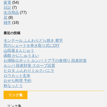
家電
(54)
日記
(7)
生活用品
(77)
花
(8)
雑学
(18)
最近の投稿
モンテール ふんわりどら焼き 蜜芋
窓のシェードを巻き取り式にDIY
山田屋まんじゅう
函館 かにしゅうまい
お掃除ロボット ルンバ ドア下の沓摺り 段差対策
ルンバ 段差対策 スロープ設置
ヒロタ ふんわりミルクバニラ
ロウカット玄米
おせち料理 予約
粉なっとう
リンク集
リンク集