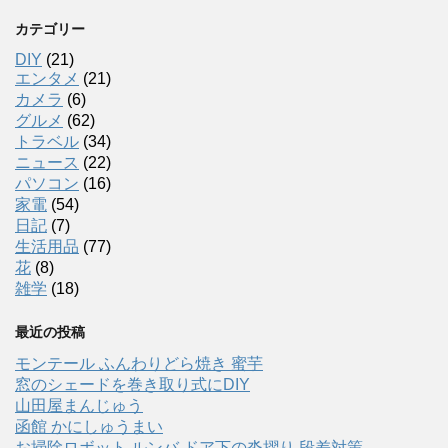
カテゴリー
DIY
(21)
エンタメ
(21)
カメラ
(6)
グルメ
(62)
トラベル
(34)
ニュース
(22)
パソコン
(16)
家電
(54)
日記
(7)
生活用品
(77)
花
(8)
雑学
(18)
最近の投稿
モンテール ふんわりどら焼き 蜜芋
窓のシェードを巻き取り式にDIY
山田屋まんじゅう
函館 かにしゅうまい
お掃除ロボット ルンバ ドア下の沓摺り 段差対策