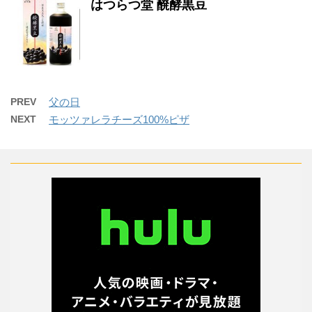
はつらつ堂 醗酵黒豆
PREV
父の日
NEXT
モッツァレラチーズ100%ピザ