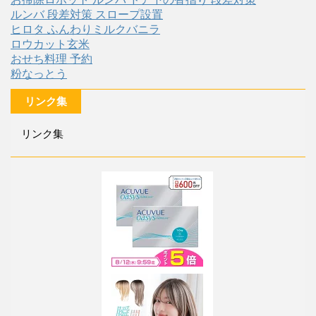
ルンバ 段差対策 スロープ設置
ヒロタ ふんわりミルクバニラ
ロウカット玄米
おせち料理 予約
粉なっとう
リンク集
リンク集