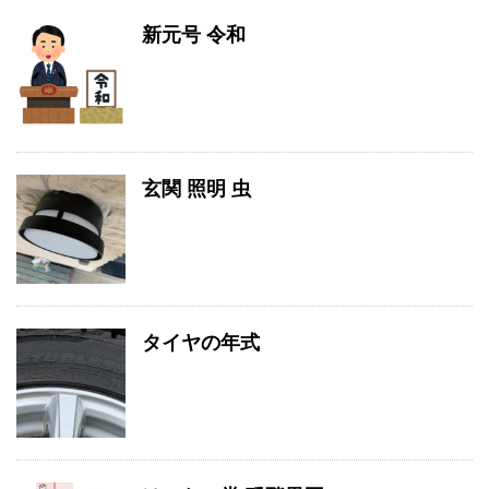
新元号 令和
玄関 照明 虫
タイヤの年式