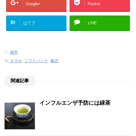
Google+
Pocket
B!
はてブ
LINE
-
雑学
-
スマホ
,
ソフトバンク
,
株式
関連記事
インフルエンザ予防には緑茶