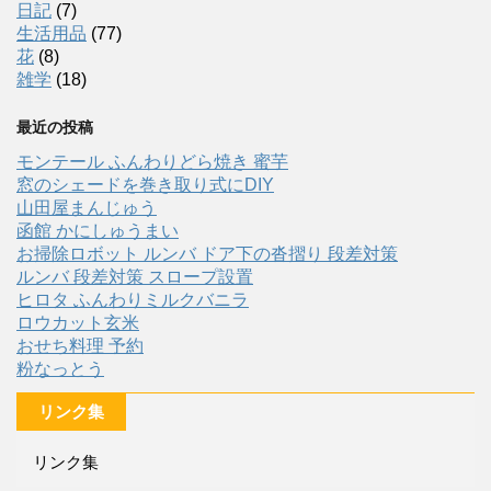
日記
(7)
生活用品
(77)
花
(8)
雑学
(18)
最近の投稿
モンテール ふんわりどら焼き 蜜芋
窓のシェードを巻き取り式にDIY
山田屋まんじゅう
函館 かにしゅうまい
お掃除ロボット ルンバ ドア下の沓摺り 段差対策
ルンバ 段差対策 スロープ設置
ヒロタ ふんわりミルクバニラ
ロウカット玄米
おせち料理 予約
粉なっとう
リンク集
リンク集