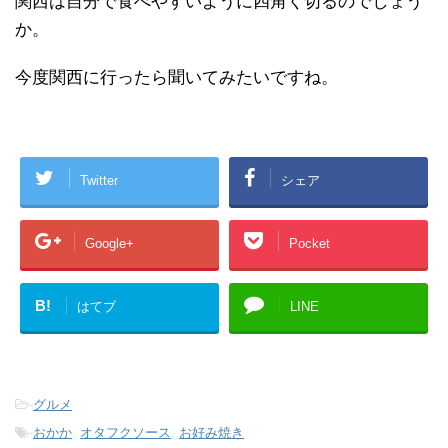
関西は自分で食べやすいように四角く切るのでしょう
か。
今度関西に行ったら聞いてみたいですね。
Twitter
シェア
Google+
Pocket
B!
はてブ
LINE
-
グルメ
-
おかか
,
オタフクソース
,
お好み焼き