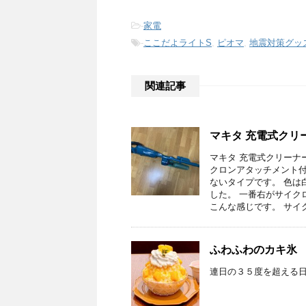
-
家電
-
ここだよライトS
,
ピオマ
,
地震対策グッ
関連記事
マキタ 充電式クリーナ
マキタ 充電式クリーナー
クロンアタッチメント付
ないタイプです。 色は
した。 一番右がサイク
こんな感じです。 サイク
ふわふわのカキ氷
連日の３５度を超える