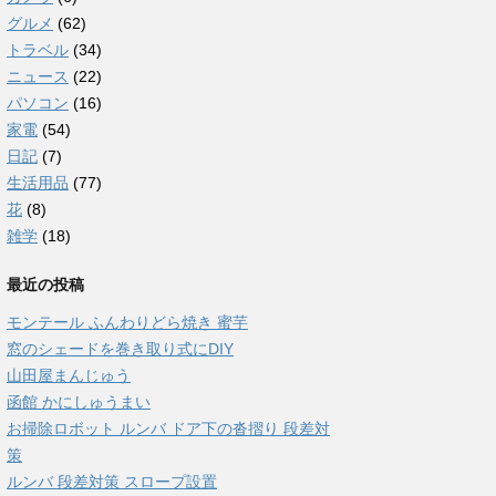
グルメ
(62)
トラベル
(34)
ニュース
(22)
パソコン
(16)
家電
(54)
日記
(7)
生活用品
(77)
花
(8)
雑学
(18)
最近の投稿
モンテール ふんわりどら焼き 蜜芋
窓のシェードを巻き取り式にDIY
山田屋まんじゅう
函館 かにしゅうまい
お掃除ロボット ルンバ ドア下の沓摺り 段差対
策
ルンバ 段差対策 スロープ設置