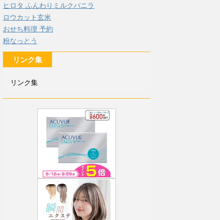
ヒロタ ふんわりミルクバニラ
ロウカット玄米
おせち料理 予約
粉なっとう
リンク集
リンク集