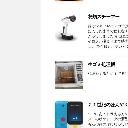
衣類スチーマー
昔はシャツやハンカチ
に入ったままで使わなく
入ってしまった時にはど
イロンが温まるまで時
ね。 でも最近、テレビ
生ゴミ処理機
料理をすると必ずでる
２１世紀のほんや
ついにあのドラえもん
ストのポケトークの新型「
もんの鈴の形になって