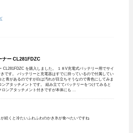
ズ
ー CL281FDZC
 CL281FDZC を購入しました。 １８V充電式バッテリー用でサイ
きです。 バッテリーと充電器はすでに持っているので付属してい
白と青があるのですが白は汚れが目立ちそうなので青色にしてみま
ロンアタッチメントです。 組み立ててバッテリーをつけてみると
ロンアタッチメント付きですが本体にも ...
日が続くと冷たいふわふわのかき氷が食べたいですね