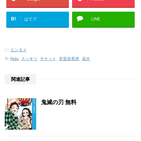
B!
はてブ
LINE
-
エンタメ
-
Hulu
,
スッキリ
,
チケット
,
安室奈美恵
,
花火
関連記事
鬼滅の刃 無料