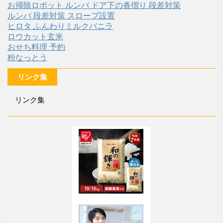
お掃除ロボット ルンバ ドア下の沓摺り 段差対策
ルンバ 段差対策 スロープ設置
ヒロタ ふんわりミルクバニラ
ロウカット玄米
おせち料理 予約
粉なっとう
リンク集
リンク集