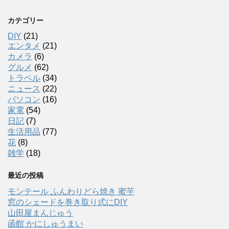
カテゴリー
DIY
(21)
エンタメ
(21)
カメラ
(6)
グルメ
(62)
トラベル
(34)
ニュース
(22)
パソコン
(16)
家電
(54)
日記
(7)
生活用品
(77)
花
(8)
雑学
(18)
最近の投稿
モンテール ふんわりどら焼き 蜜芋
窓のシェードを巻き取り式にDIY
山田屋まんじゅう
函館 かにしゅうまい