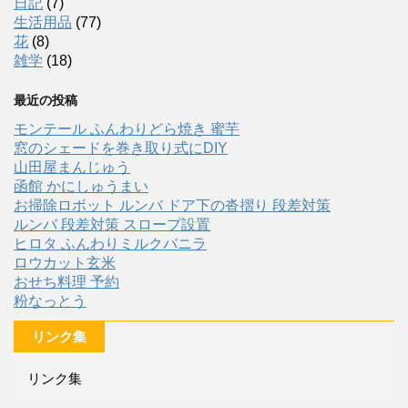
日記
(7)
生活用品
(77)
花
(8)
雑学
(18)
最近の投稿
モンテール ふんわりどら焼き 蜜芋
窓のシェードを巻き取り式にDIY
山田屋まんじゅう
函館 かにしゅうまい
お掃除ロボット ルンバ ドア下の沓摺り 段差対策
ルンバ 段差対策 スロープ設置
ヒロタ ふんわりミルクバニラ
ロウカット玄米
おせち料理 予約
粉なっとう
リンク集
リンク集