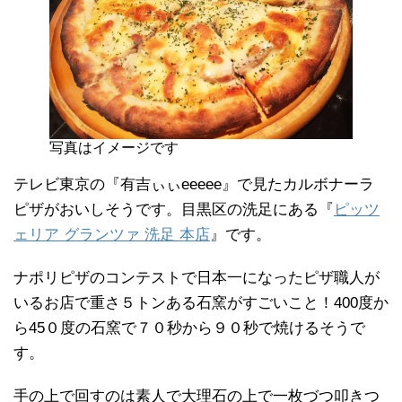
写真はイメージです
テレビ東京の『有吉ぃぃeeeee』で見たカルボナーラ
ピザがおいしそうです。目黒区の洗足にある『
ピッツ
ェリア グランツァ 洗足 本店
』です。
ナポリピザのコンテストで日本一になったピザ職人が
いるお店で重さ５トンある石窯がすごいこと！400度か
ら45０度の石窯で７０秒から９０秒で焼けるそうで
す。
手の上で回すのは素人で大理石の上で一枚づつ叩きつ