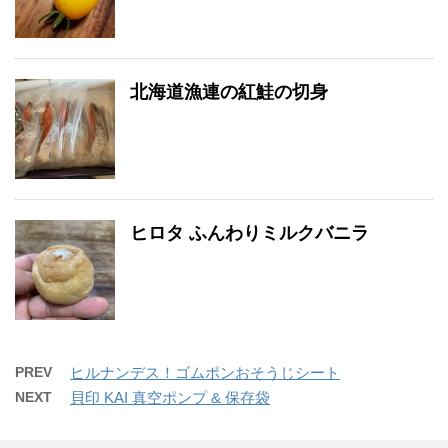
北海道漁連の紅鮭の切身
ヒロタ ふんわりミルクバニラ
PREV
ヒルナンデス！ゴムポンおそうじシート
NEXT
貝印 KAI 真空ポンプ & 保存袋