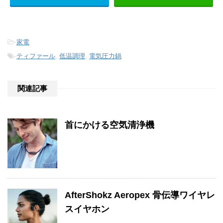
-
家電
-
ティファール
,
低温調理
,
電気圧力鍋
関連記事
首にかける空気清浄機
AfterShokz Aeropex 骨伝導ワイヤレ
スイヤホン