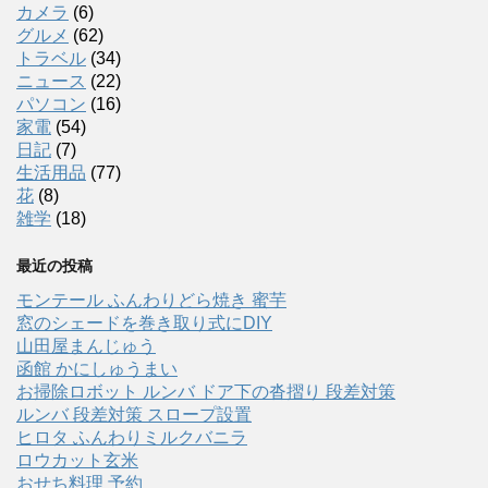
カメラ
(6)
グルメ
(62)
トラベル
(34)
ニュース
(22)
パソコン
(16)
家電
(54)
日記
(7)
生活用品
(77)
花
(8)
雑学
(18)
最近の投稿
モンテール ふんわりどら焼き 蜜芋
窓のシェードを巻き取り式にDIY
山田屋まんじゅう
函館 かにしゅうまい
お掃除ロボット ルンバ ドア下の沓摺り 段差対策
ルンバ 段差対策 スロープ設置
ヒロタ ふんわりミルクバニラ
ロウカット玄米
おせち料理 予約