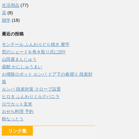
生活用品
(77)
花
(8)
雑学
(18)
最近の投稿
モンテール ふんわりどら焼き 蜜芋
窓のシェードを巻き取り式にDIY
山田屋まんじゅう
函館 かにしゅうまい
お掃除ロボット ルンバ ドア下の沓摺り 段差対
策
ルンバ 段差対策 スロープ設置
ヒロタ ふんわりミルクバニラ
ロウカット玄米
おせち料理 予約
粉なっとう
リンク集