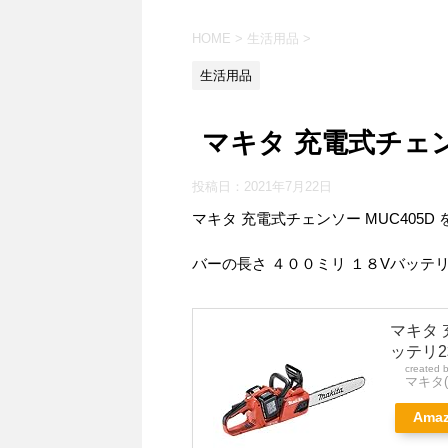
HOME
>
生活用品
>
生活用品
マキタ 充電式チェンソ
投稿日：
2021年7月22日
マキタ 充電式チェンソー MUC405D
バーの長さ ４００ミリ １８Vバッテ
マキタ 
ッテリ2
created 
マキタ(M
Ama