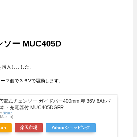
ー MUC405D
 を購入しました。
リー２個で３６Vで駆動します。
充電式チェンソー ガイドバー400mm 赤 36V 6Ahバ
本・充電器付 MUC405DGFR
by
Rinker
akita)
zon
楽天市場
Yahooショッピング