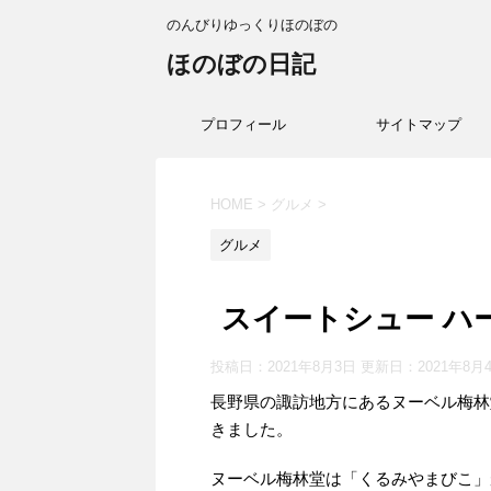
のんびりゆっくりほのぼの
ほのぼの日記
プロフィール
サイトマップ
HOME
>
グルメ
>
グルメ
スイートシュー ハ
投稿日：2021年8月3日 更新日：
2021年8月
長野県の諏訪地方にあるヌーベル梅林
きました。
ヌーベル梅林堂は「くるみやまびこ」