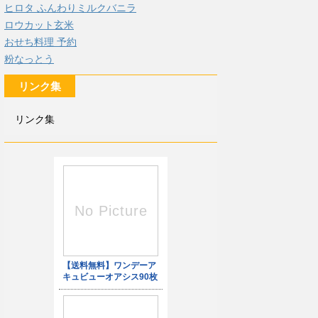
ヒロタ ふんわりミルクバニラ
ロウカット玄米
おせち料理 予約
粉なっとう
リンク集
リンク集