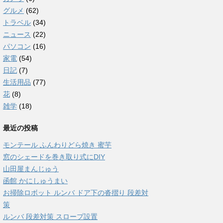
グルメ
(62)
トラベル
(34)
ニュース
(22)
パソコン
(16)
家電
(54)
日記
(7)
生活用品
(77)
花
(8)
雑学
(18)
最近の投稿
モンテール ふんわりどら焼き 蜜芋
窓のシェードを巻き取り式にDIY
山田屋まんじゅう
函館 かにしゅうまい
お掃除ロボット ルンバ ドア下の沓摺り 段差対
策
ルンバ 段差対策 スロープ設置