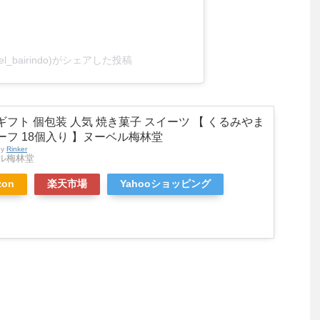
l_bairindo)がシェアした投稿
ギフト 個包装 人気 焼き菓子 スイーツ 【 くるみやま
ーフ 18個入り 】ヌーベル梅林堂
by
Rinker
ル梅林堂
zon
楽天市場
Yahooショッピング