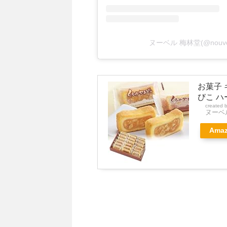
ヌーベル 梅林堂(@nouve
お菓子 
びこ ハ
created 
ヌーベ
Ama