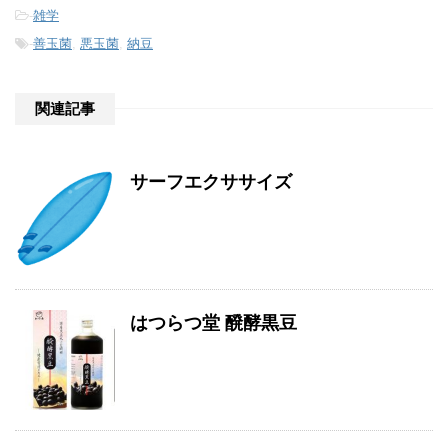
-
雑学
-
善玉菌
,
悪玉菌
,
納豆
関連記事
サーフエクササイズ
はつらつ堂 醗酵黒豆