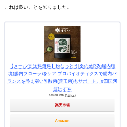
これは良いことを知りました。
【メール便 送料無料】粉なっとう[桑の葉]32g腸内環
境(腸内フローラ)をケア!プロバイオティクスで腸内バ
ランスを整え弱い乳酸菌(善玉菌)もサポート。#四国阿
波はすや
posted with
カエレバ
楽天市場
Amazon