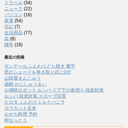
トラベル
(34)
ニュース
(22)
パソコン
(16)
家電
(54)
日記
(7)
生活用品
(77)
花
(8)
雑学
(18)
最近の投稿
モンテール ふんわりどら焼き 蜜芋
窓のシェードを巻き取り式にDIY
山田屋まんじゅう
函館 かにしゅうまい
お掃除ロボット ルンバ ドア下の沓摺り 段差対策
ルンバ 段差対策 スロープ設置
ヒロタ ふんわりミルクバニラ
ロウカット玄米
おせち料理 予約
粉なっとう