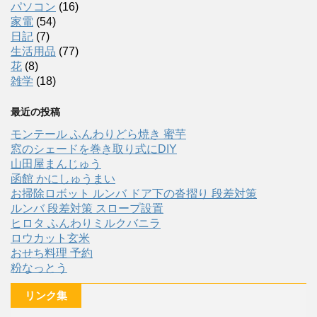
パソコン
(16)
家電
(54)
日記
(7)
生活用品
(77)
花
(8)
雑学
(18)
最近の投稿
モンテール ふんわりどら焼き 蜜芋
窓のシェードを巻き取り式にDIY
山田屋まんじゅう
函館 かにしゅうまい
お掃除ロボット ルンバ ドア下の沓摺り 段差対策
ルンバ 段差対策 スロープ設置
ヒロタ ふんわりミルクバニラ
ロウカット玄米
おせち料理 予約
粉なっとう
リンク集