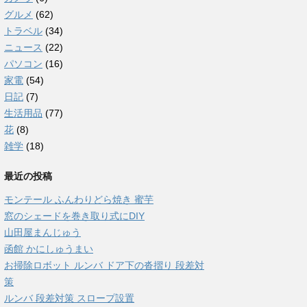
グルメ
(62)
トラベル
(34)
ニュース
(22)
パソコン
(16)
家電
(54)
日記
(7)
生活用品
(77)
花
(8)
雑学
(18)
最近の投稿
モンテール ふんわりどら焼き 蜜芋
窓のシェードを巻き取り式にDIY
山田屋まんじゅう
函館 かにしゅうまい
お掃除ロボット ルンバ ドア下の沓摺り 段差対
策
ルンバ 段差対策 スロープ設置