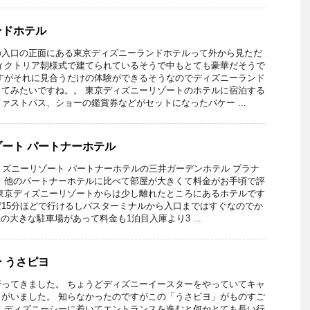
ンドホテル
の入口の正面にある東京ディズニーランドホテルって外から見ただ
ィクトリア朝様式で建てられているそうで中もとても豪華だそうで
すがそれに見合うだけの体験ができるそうなのでディズニーランド
てみたいですね。。 東京ディズニーリゾートのホテルに宿泊する
ァストパス、ショーの鑑賞券などがセットになったバケー ...
ート パートナーホテル
ィズニーリゾート パートナーホテルの三井ガーデンホテル プラナ
 他のパートナーホテルに比べて部屋が大きくて料金がお手頃で評
東京ディズニーリゾートからは少し離れたところにあるホテルです
15分ほどで行けるしバスターミナルから入口まではすぐなのでか
上の大きな駐車場があって料金も1泊目入庫より3 ...
 うさピヨ
ってきました。 ちょうどディズニーイースターをやっていてキャ
がいました。 知らなかったのですがこの「うさピヨ」がものすご
 ディズニーシーに着いてエントランスを進むと何かとても長い行