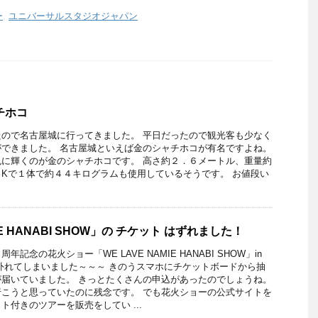
ー
,
ユニバーサルスタジオジャパン
チホコ
ので名古屋城に行ってきました。 平日だったので観光客も少なく
できました。 名古屋城といえば金のシャチホコが有名ですよね。
に輝くのが金のシャチホコです。 高さ約２．６メートル、重量約
Kで１体で約４４キログラムも使用しているそうです。 お値段い
MIE HANABI SHOW」の チケット はずれました！
記念の花火ショー「WE LAVE NAMIE HANABI SHOW」in
外れてしまいました～～～ きのうスマホにチケットボードから抽
届いていました。 きっとたくさんの申込があったのでしょうね。
こうと思っていたのに残念です。 でも花火ショーの公式サイトを
ト付きのツアーを販売をしてい ...