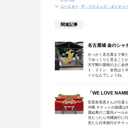
-
コースター
,
ザ・フライング・ダイナソ
関連記事
名古屋城 金のシャ
せっかく名古屋まで来た
てゆっくりと見ることが
天守閣の屋根の上に金色
１．２トン、金色は１８
くらなんでしょうね。
「WE LOVE NA
安室奈美恵さんの引退１周年
沖縄 チケットの抽選は
選結果のご案内メールが
当たったら沖縄旅行に行
見たら日本旅行がチケッ