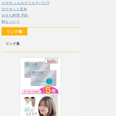
ヒロタ ふんわりミルクバニラ
ロウカット玄米
おせち料理 予約
粉なっとう
リンク集
リンク集