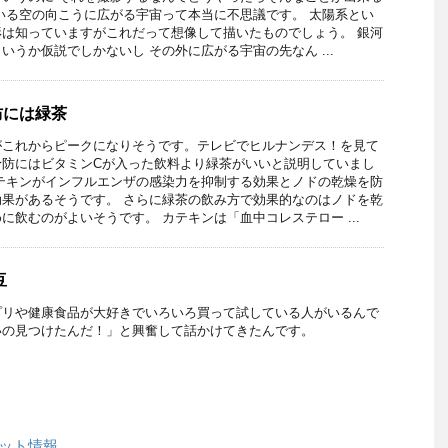
いる空の向こうに広がる宇宙って本当に不思議です。 太陽系とい
は知っていますがこれだって想像して描いたものでしょう。 銀河
いうか仮説でしかないし その外に広がる宇宙の先なん ...
防には緑茶
がこれからピークになりそうです。テレビでヒルナンデス！を見て
予防にはビタミンCが入った飲料より緑茶がいいと説明していまし
テキンがインフルエンザの感染力を抑制する効果とノドの乾燥を防
果があるそうです。 さらに緑茶の飲み方で効果的なのはノドを乾
に飲むのがよいそうです。 カテキンは「血中コレステロー ...
豆
プリや健康食品が大好きでいろいろ買って試している人がいるんで
いの見つけたんだ！」と興奮して話かけてきたんです。
ケット情報