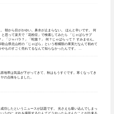
。 朝から目がかゆい。鼻水が止まらない。 ほんと辛いです。 何
 と思って楽天で「花粉症」で検索してみたら 「じゃばらサプ
？」「ジャバラ？」「蛇腹？」 何？じゃばらって？ すみません。
和歌山県北山村の「じゃばら」という柑橘類の果実だなんて初めて
今やものすごく売れてるなんて知らなかったんです。 ...
高原地帯は気温が下がってきて、秋はもうすぐです。寒くなってき
イヤの点検をしました。
成功したというニュースが話題です。 光さえも吸い込んでしまっ
いうのに それを撮影するなんてどうやったらそんなことが出来る