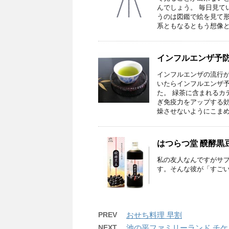
んでしょう。 毎日見て
うのは図鑑で絵を見て形
系ともなるともう想像と
インフルエンザ予
インフルエンザの流行
いたらインフルエンザ
た。 緑茶に含まれるカ
ぎ免疫力をアップする効
燥させないようにこまめ
はつらつ堂 醗酵黒
私の友人なんですがサ
す。そんな彼が「すご
PREV
おせち料理 早割
NEXT
池の平ファミリーランド チ