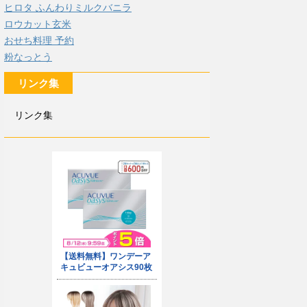
ヒロタ ふんわりミルクバニラ
ロウカット玄米
おせち料理 予約
粉なっとう
リンク集
リンク集