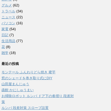
グルメ
(62)
トラベル
(34)
ニュース
(22)
パソコン
(16)
家電
(54)
日記
(7)
生活用品
(77)
花
(8)
雑学
(18)
最近の投稿
モンテール ふんわりどら焼き 蜜芋
窓のシェードを巻き取り式にDIY
山田屋まんじゅう
函館 かにしゅうまい
お掃除ロボット ルンバ ドア下の沓摺り 段差対
策
ルンバ 段差対策 スロープ設置