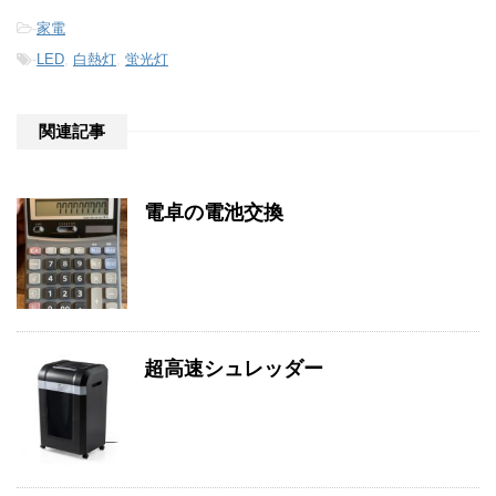
-
家電
-
LED
,
白熱灯
,
蛍光灯
関連記事
電卓の電池交換
超高速シュレッダー