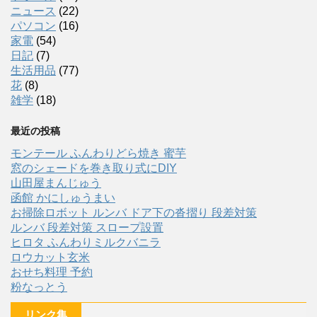
ニュース
(22)
パソコン
(16)
家電
(54)
日記
(7)
生活用品
(77)
花
(8)
雑学
(18)
最近の投稿
モンテール ふんわりどら焼き 蜜芋
窓のシェードを巻き取り式にDIY
山田屋まんじゅう
函館 かにしゅうまい
お掃除ロボット ルンバ ドア下の沓摺り 段差対策
ルンバ 段差対策 スロープ設置
ヒロタ ふんわりミルクバニラ
ロウカット玄米
おせち料理 予約
粉なっとう
リンク集